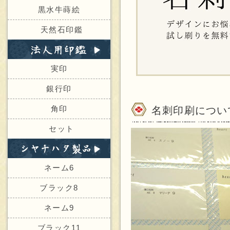
黒水牛蒔絵
天然石印鑑
実印
銀行印
角印
名刺印刷につい
セット
ネーム6
ブラック8
ネーム9
ブラック11