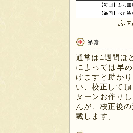
【毎回】ふち無
【毎回】べた塗
ふ
納期
通常は1週間ほ
によっては早め
けますと助かり
い、校正して頂
ターンお作りし
んが、校正後の
戴します。