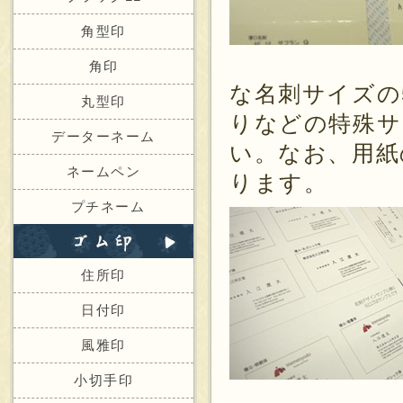
角型印
角印
な名刺サイズの
丸型印
りなどの特殊サ
データーネーム
い。なお、用紙
ネームペン
ります。
プチネーム
住所印
日付印
風雅印
小切手印