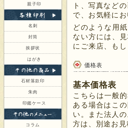
親子印
ト、写真などの
で、お気軽にお
名刺
どのような用紙
ない方には、見
封筒
にご来店、もし
挨拶状
はがき
価格表
石材落款印
基本価格表
朱肉
こちらは一般的
印鑑ケース
ある場合はこの
い。また法人の
方は、別途お見
コラム