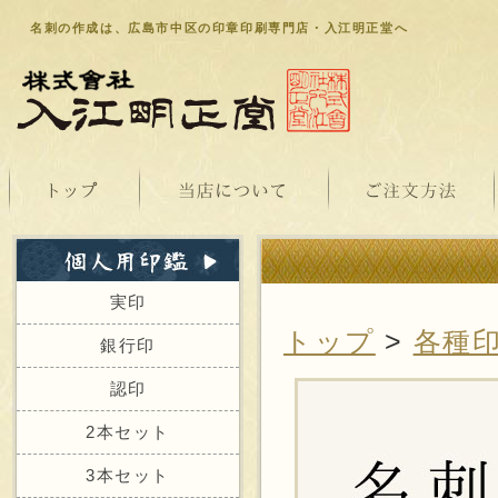
名刺の作成は、広島市中区の印章印刷専門店・入江明正堂へ
実印
トップ
>
各種
銀行印
認印
2本セット
3本セット